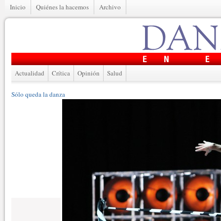
Inicio
Quiénes la hacemos
Archivo
Actualidad
Crítica
Opinión
Salud
Sólo queda la danza