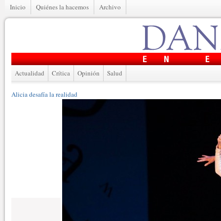
Inicio
Quiénes la hacemos
Archivo
Actualidad
Crítica
Opinión
Salud
Alicia desafía la realidad