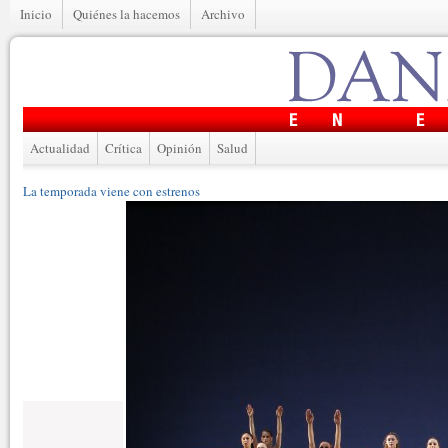
Inicio
Quiénes la hacemos
Archivo
Actualidad
Crítica
Opinión
Salud
La temporada viene con estrenos