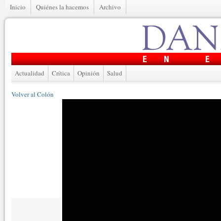
Inicio
Quiénes la hacemos
Archivo
Actualidad
Crítica
Opinión
Salud
Volver al Colón