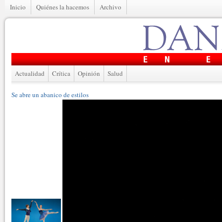
Inicio
Quiénes la hacemos
Archivo
Actualidad
Crítica
Opinión
Salud
Se abre un abanico de estilos