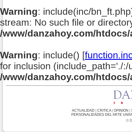
Warning
: include(inc/bn_ft.php)
stream: No such file or director
/www/danzahoy.com/htdocs/a
Warning
: include() [
function.in
for inclusion (include_path='./:/
/www/danzahoy.com/htdocs/a
ACTUALIDAD
|
CRITICA
|
OPINION
|
PERSONALIDADES DEL ARTE UNI
© D