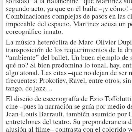
solistas) “a la Balanchine” que Martínez sitú
segundo acto, ya que en él baila –¡y cómo!
Combinaciones complejas de pasos en las d
impecable del espacio. Martínez acusa un 
coreográfico innato.
La música heteróclita de Marc-Olivier Dupin
transposición de los requerimientos de la d
“ambiente” del ballet. Un buen ejemplo de 
qué no? Si bien predomina lo tonal, hay, ent
algo atonal. Las citas –que no dejan de ser 
frecuentes: Prokofiev, Ravel, entre otros; sin
tango, de jazz…
El diseño de escenografía de Ezio Toffolutt
cine –pues la narración se guía por medio d
Jean-Louis Barrault, también asumido por G
entretelones del teatro. Su preponderancia 
alusión al filme– contrasta con el colorido v