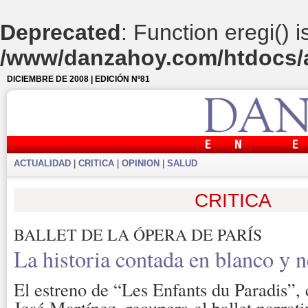
Deprecated
: Function eregi() 
/www/danzahoy.com/htdocs/a
DICIEMBRE DE 2008 | EDICIÓN Nº81
ACTUALIDAD
|
CRITICA
|
OPINION
|
SALUD
CRITICA
BALLET DE LA ÓPERA DE PARÍS
La historia contada en blanco y 
El estreno de “Les Enfants du Paradis”,
José Martínez, recupera el ballet narrat