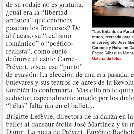
de su rodaje no es gratuita:
¿cuál era la “libertad
artística” que entonces
poseían los franceses? De
“Les Enfants du Paradi
ahí acaso su “realismo
mudo, recreada para el
romántico” o “poético-
el coreógrafo José Mar
Carbone y Nolwenn Da
realista”, como suele
Fotos: Sébastien Mathé
definirse el estilo Carné-
Galería de fotos
Prévert, o sea, ese “punto”
de evasión. La elección de una era pasada, e
bulevares y sus teatros de antes de la Revol
también lo confirmaría. Mas ello no le quita
seductor, especialmente amado por los diálo
“hélas” faltarían en el ballet…
Brigitte Lefèvre, directora de la danza en l
ballet al danseur étoile José Martínez y su
Dupin. La nieta de Prévert, Eugénie Bachelo