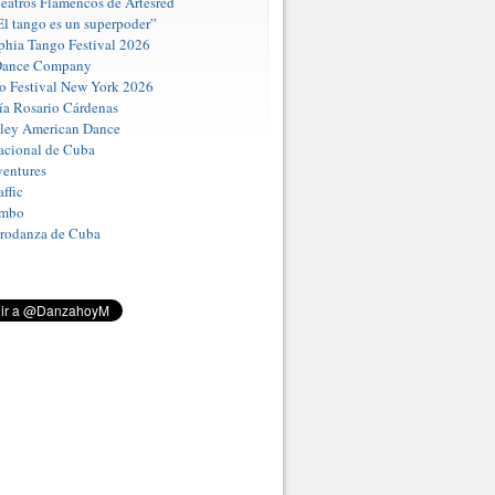
eatros Flamencos de Artesred
El tango es un superpoder”
phia Tango Festival 2026
Dance Company
o Festival New York 2026
a Rosario Cárdenas
iley American Dance
acional de Cuba
entures
ffic
umbo
Prodanza de Cuba