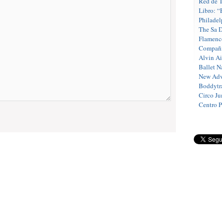
Red de T
Libro: “
Philadel
The Sa 
Flamenc
Compañí
Alvin A
Ballet N
New Adv
Boddytra
Circo J
Centro 