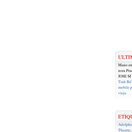
ULTI
Mano e
nora Pin
JOSE M
Tinh Bộ
mobile p
vieja
ETIQ
Adolph
Theatre
,