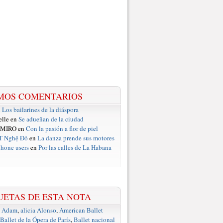
MOS COMENTARIOS
n
Los bailarines de la diáspora
elle en
Se adueñan de la ciudad
 MIRO en
Con la pasión a flor de piel
T Nghệ Đỏ
en
La danza prende sus motores
hone users
en
Por las calles de La Habana
UETAS DE ESTA NOTA
e Adam
,
alicia Alonso
,
American Ballet
Ballet de la Ópera de París
,
Ballet nacional