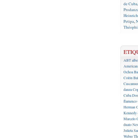
de Cuba
Prodanz
Heinrich
Petipa
,
N
Théophil
ETIQ
ABT
albe
American 
Ochoa
Ba
Colón
Bal
Cascanue
danza
Cop
Cuba
Don
flamenco
Herman C
Kennedy 
Marcelo 
duato
New
Julieta
Sa
Webre
Th