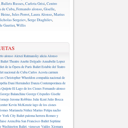
,
Ballets Russes
,
Carlota Grisi
,
Centro
a de Cuba
,
Fernando alonso
,
Giselle
,
 Heine
,
Jules Perrot
,
Laura Alonso
,
Marius
icholas Sergeiev
,
Serge Diaghilev
,
e Gautier
,
Willis
UETAS
rto alonso
Alexei Ratmansky
alicia Alonso
Ballet Theatre
Anette Delgado
Annabelle Lopez
llet de la Ópera de París
Ballet Estable del Teatro
let nacional de Cuba
Carlos Acosta
carmen
ces
Christopher Wheeldon
compañía nacional de
pélia
Dani Hernández
Danza Contemporánea de
 Quijote
El Lago de los Cisnes
Fernando alonso
George Balanchine
George Céspedes
Giselle
ornejo
Jerome Robbins
Julie Kent
Julio Bocca
center
Kevin McKenzie
lago de los cisnes
Gomes
Marianela Núñez
Marius Petipa
nacho
 York City Ballet
paloma herrera
Romeo y
daise Arencibia
San Francisco Ballet
Septime
e Washington Ballet.
viengsay Valdes
Xiomara